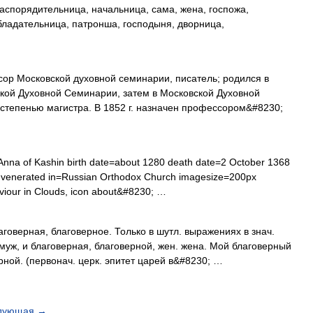
аспорядительница, начальница, сама, жена, госпожа,
ладательница, патронша, господыня, дворница,
р Московской духовной семинарии, писатель; родился в
ской Духовной Семинарии, затем в Московской Духовной
со степенью магистра. В 1852 г. назначен профессором&#8230;
nna of Kashin birth date=about 1280 death date=2 October 1368
s) venerated in=Russian Orthodox Church imagesize=200px
aviour in Clouds, icon about&#8230; …
верная, благоверное. Только в шутл. выражениях в знач.
 муж, и благоверная, благоверной, жен. жена. Мой благоверный
рной. (первонач. церк. эпитет царей в&#8230; …
дующая
→