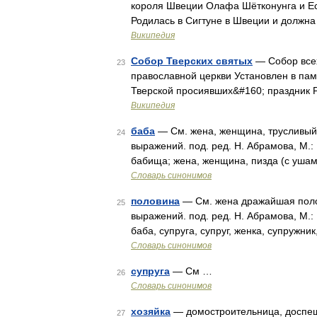
короля Швеции Олафа Шётконунга и Ест
Родилась в Сигтуне в Швеции и должна
Википедия
Собор Тверских святых
— Собор всех
23
православной церкви Установлен в памя
Тверской просиявших&#160; праздник 
Википедия
баба
— См. жена, женщина, трусливый 
24
выражений. под. ред. Н. Абрамова, М.:
бабища; жена, женщина, пизда (с ушам
Словарь синонимов
половина
— См. жена дражайшая полов
25
выражений. под. ред. Н. Абрамова, М.:
баба, супруга, супруг, женка, супружни
Словарь синонимов
супруга
— См …
26
Словарь синонимов
хозяйка
— домостроительница, доспешн
27