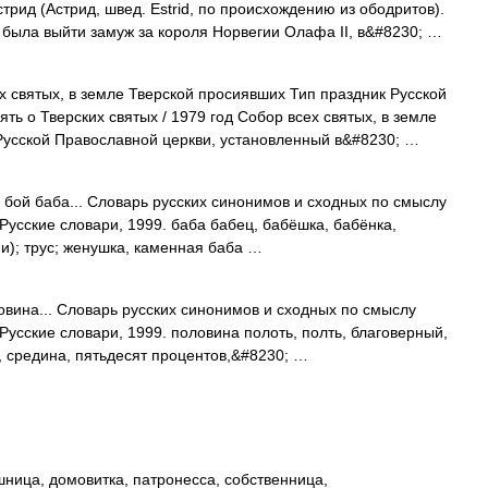
рид (Астрид, швед. Estrid, по происхождению из ободритов).
 была выйти замуж за короля Норвегии Олафа II, в&#8230; …
 святых, в земле Тверской просиявших Тип праздник Русской
ть о Тверских святых / 1979 год Собор всех святых, в земле
Русской Православной церкви, установленный в&#8230; …
бой баба... Словарь русских синонимов и сходных по смыслу
 Русские словари, 1999. баба бабец, бабёшка, бабёнка,
и); трус; женушка, каменная баба …
ина... Словарь русских синонимов и сходных по смыслу
 Русские словари, 1999. половина полоть, полть, благоверный,
к, средина, пятьдесят процентов,&#8230; …
ица, домовитка, патронесса, собственница,