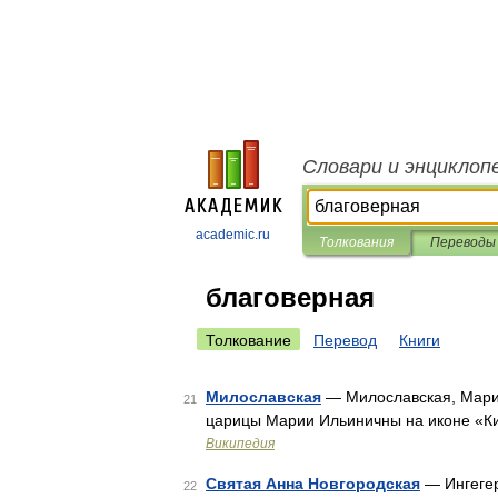
Словари и энциклоп
academic.ru
Толкования
Переводы
благоверная
Толкование
Перевод
Книги
Милославская
— Милославская, Мари
21
царицы Марии Ильиничны на иконе «К
Википедия
Святая Анна Новгородская
— Ингегер
22