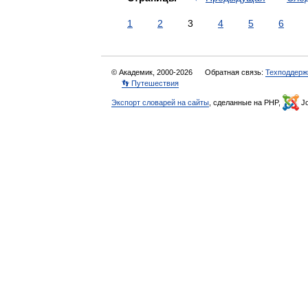
1
2
3
4
5
6
© Академик, 2000-2026
Обратная связь:
Техподдерж
👣 Путешествия
Экспорт словарей на сайты
, сделанные на PHP,
Jo