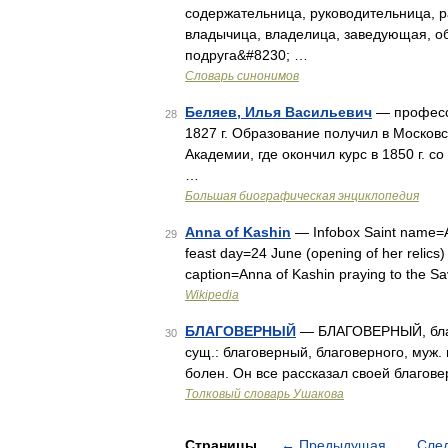
содержательница, руководительница, р
владычица, владелица, заведующая, об
подруга&#8230; …
Словарь синонимов
Беляев, Илья Васильевич
— профессо
28
1827 г. Образование получил в Москов
Академии, где окончил курс в 1850 г. 
…
Большая биографическая энциклопедия
Anna of Kashin
— Infobox Saint name=A
29
feast day=24 June (opening of her relic
caption=Anna of Kashin praying to the S
Wikipedia
БЛАГОВЕРНЫЙ
— БЛАГОВЕРНЫЙ, благо
30
сущ.: благоверный, благоверного, муж.
болен. Он все рассказал своей благове
Толковый словарь Ушакова
Страницы
←
Предыдущая
Сле