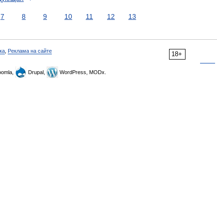
7
8
9
10
11
12
13
ка
,
Реклама на сайте
18+
omla,
Drupal,
WordPress, MODx.